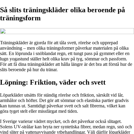
Så slits träningskläder olika beroende på
träningsform
Träningskläder är gjorda för att tåla svett, rörelse och upprepad
användning – men olika träningsformer påverkar materialen på olika
sätt. En löprunda i snöblandat regn, ett tungt pass på gymmet eller en
lugn yogastund ställer helt olika krav på tyg, sömmar och passform.
För att få dina träningskläder att hålla längre är det bra att förstå hur de
slits beroende på hur du tränar.
Löpning: Friktion, väder och svett
Löparkläder utsätts för ständig rörelse och friktion, särskilt vid lår,
armhålor och höfter. Det gör att sömmar och elastiska partier gradvis
kan tunnas ut. Samtidigt påverkar svett och salt fibrerna, vilket kan
göra tyget stelt eller missfärgat med tiden.
I Sverige varierar vädret mycket, och det påverkar också slitaget.
Solens UV-strålar kan bryta ner syntetiska fibrer, medan regn, snö och
vind sliter på vattenavvisande ytbehandlingar. Välj därför löparkläder