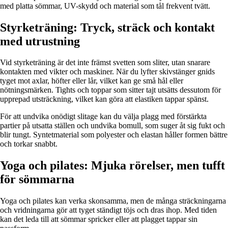
med platta sömmar, UV-skydd och material som tål frekvent tvätt.
Styrketräning: Tryck, sträck och kontakt
med utrustning
Vid styrketräning är det inte främst svetten som sliter, utan snarare
kontakten med vikter och maskiner. När du lyfter skivstänger gnids
tyget mot axlar, höfter eller lår, vilket kan ge små hål eller
nötningsmärken. Tights och toppar som sitter tajt utsätts dessutom för
upprepad utsträckning, vilket kan göra att elastiken tappar spänst.
För att undvika onödigt slitage kan du välja plagg med förstärkta
partier på utsatta ställen och undvika bomull, som suger åt sig fukt och
blir tungt. Syntetmaterial som polyester och elastan håller formen bättre
och torkar snabbt.
Yoga och pilates: Mjuka rörelser, men tufft
för sömmarna
Yoga och pilates kan verka skonsamma, men de många sträckningarna
och vridningarna gör att tyget ständigt töjs och dras ihop. Med tiden
kan det leda till att sömmar spricker eller att plagget tappar sin