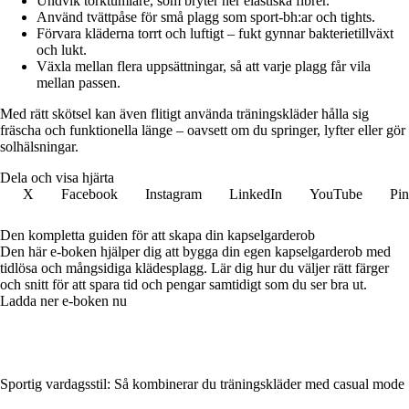
Undvik torktumlare, som bryter ner elastiska fibrer.
Använd tvättpåse för små plagg som sport-bh:ar och tights.
Förvara kläderna torrt och luftigt – fukt gynnar bakterietillväxt
och lukt.
Växla mellan flera uppsättningar, så att varje plagg får vila
mellan passen.
Med rätt skötsel kan även flitigt använda träningskläder hålla sig
fräscha och funktionella länge – oavsett om du springer, lyfter eller gör
solhälsningar.
Dela och visa hjärta
X
Facebook
Instagram
LinkedIn
YouTube
Pin
Den kompletta guiden för att skapa din kapselgarderob
Den här e-boken hjälper dig att bygga din egen kapselgarderob med
tidlösa och mångsidiga klädesplagg. Lär dig hur du väljer rätt färger
och snitt för att spara tid och pengar samtidigt som du ser bra ut.
Ladda ner e-boken nu
Sportig vardagsstil: Så kombinerar du träningskläder med casual mode