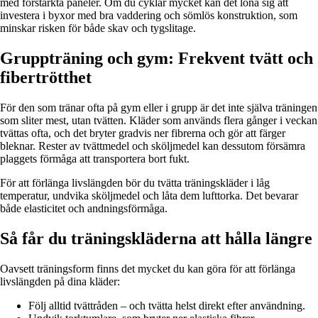
med förstärkta paneler. Om du cyklar mycket kan det löna sig att
investera i byxor med bra vaddering och sömlös konstruktion, som
minskar risken för både skav och tygslitage.
Gruppträning och gym: Frekvent tvätt och
fibertrötthet
För den som tränar ofta på gym eller i grupp är det inte själva träningen
som sliter mest, utan tvätten. Kläder som används flera gånger i veckan
tvättas ofta, och det bryter gradvis ner fibrerna och gör att färger
bleknar. Rester av tvättmedel och sköljmedel kan dessutom försämra
plaggets förmåga att transportera bort fukt.
För att förlänga livslängden bör du tvätta träningskläder i låg
temperatur, undvika sköljmedel och låta dem lufttorka. Det bevarar
både elasticitet och andningsförmåga.
Så får du träningskläderna att hålla längre
Oavsett träningsform finns det mycket du kan göra för att förlänga
livslängden på dina kläder:
Följ alltid tvättråden – och tvätta helst direkt efter användning.