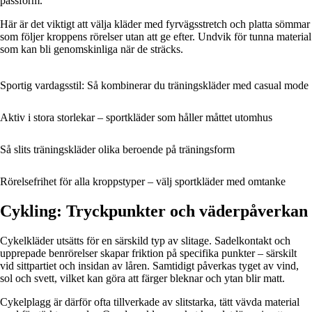
passform.
Här är det viktigt att välja kläder med fyrvägsstretch och platta sömmar
som följer kroppens rörelser utan att ge efter. Undvik för tunna material
som kan bli genomskinliga när de sträcks.
Sportig vardagsstil: Så kombinerar du träningskläder med casual mode
Aktiv i stora storlekar – sportkläder som håller måttet utomhus
Så slits träningskläder olika beroende på träningsform
Rörelsefrihet för alla kroppstyper – välj sportkläder med omtanke
Cykling: Tryckpunkter och väderpåverkan
Cykelkläder utsätts för en särskild typ av slitage. Sadelkontakt och
upprepade benrörelser skapar friktion på specifika punkter – särskilt
vid sittpartiet och insidan av låren. Samtidigt påverkas tyget av vind,
sol och svett, vilket kan göra att färger bleknar och ytan blir matt.
Cykelplagg är därför ofta tillverkade av slitstarka, tätt vävda material