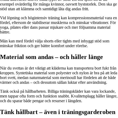
exempel ovärderlig för många kvinnor, oavsett byststorlek. Den ska ge
stöd utan att klämma och samtidigt låta dig andas fritt.
Vid löpning och högintensiv träning kan kompressionsmaterial vara en
fördel, eftersom de stabiliserar musklerna och minskar vibrationer. För
yoga, pilates eller dans passar mjukare och mer följsamma material
bättre.
Män kan med fördel välja shorts eller tights med inbyggt stöd som
minskar friktion och ger bättre komfort under rörelse.
Material som andas – och håller länge
När du svettas är det viktigt att kläderna kan transportera bort fukt från
kroppen. Syntetiska material som polyester och nylon är bra på att leda
bort svett, medan naturmaterial som merinoull har fördelen att de både
värmer och andas – och dessutom sällan luktar efter användning.
Tänk också på hållbarheten. Billiga träningskläder kan vara lockande,
men tappar ofta form och funktion snabbt. Kvalitetsplagg håller längre,
och du sparar både pengar och resurser i längden.
Tänk hållbart – även i träningsgarderoben