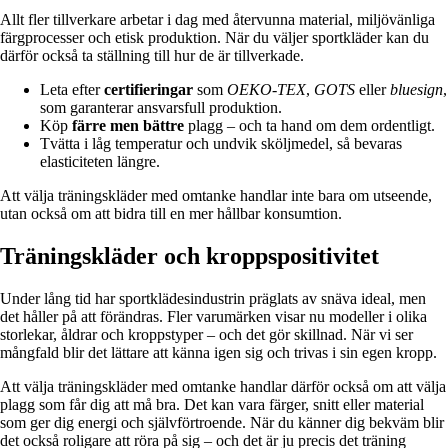
Allt fler tillverkare arbetar i dag med återvunna material, miljövänliga
färgprocesser och etisk produktion. När du väljer sportkläder kan du
därför också ta ställning till hur de är tillverkade.
Leta efter
certifieringar
som
OEKO-TEX
,
GOTS
eller
bluesign
,
som garanterar ansvarsfull produktion.
Köp
färre men bättre
plagg – och ta hand om dem ordentligt.
Tvätta i låg temperatur och undvik sköljmedel, så bevaras
elasticiteten längre.
Att välja träningskläder med omtanke handlar inte bara om utseende,
utan också om att bidra till en mer hållbar konsumtion.
Träningskläder och kroppspositivitet
Under lång tid har sportklädesindustrin präglats av snäva ideal, men
det håller på att förändras. Fler varumärken visar nu modeller i olika
storlekar, åldrar och kroppstyper – och det gör skillnad. När vi ser
mångfald blir det lättare att känna igen sig och trivas i sin egen kropp.
Att välja träningskläder med omtanke handlar därför också om att välja
plagg som får dig att må bra. Det kan vara färger, snitt eller material
som ger dig energi och självförtroende. När du känner dig bekväm blir
det också roligare att röra på sig – och det är ju precis det träning