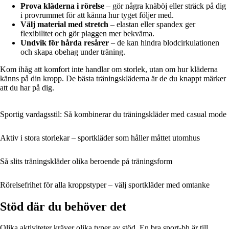
Prova kläderna i rörelse
– gör några knäböj eller sträck på dig
i provrummet för att känna hur tyget följer med.
Välj material med stretch
– elastan eller spandex ger
flexibilitet och gör plaggen mer bekväma.
Undvik för hårda resårer
– de kan hindra blodcirkulationen
och skapa obehag under träning.
Kom ihåg att komfort inte handlar om storlek, utan om hur kläderna
känns på din kropp. De bästa träningskläderna är de du knappt märker
att du har på dig.
Sportig vardagsstil: Så kombinerar du träningskläder med casual mode
Aktiv i stora storlekar – sportkläder som håller måttet utomhus
Så slits träningskläder olika beroende på träningsform
Rörelsefrihet för alla kroppstyper – välj sportkläder med omtanke
Stöd där du behöver det
Olika aktiviteter kräver olika typer av stöd. En bra sport-bh är till