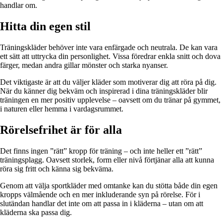
handlar om.
Hitta din egen stil
Träningskläder behöver inte vara enfärgade och neutrala. De kan vara
ett sätt att uttrycka din personlighet. Vissa föredrar enkla snitt och dova
färger, medan andra gillar mönster och starka nyanser.
Det viktigaste är att du väljer kläder som motiverar dig att röra på dig.
När du känner dig bekväm och inspirerad i dina träningskläder blir
träningen en mer positiv upplevelse – oavsett om du tränar på gymmet,
i naturen eller hemma i vardagsrummet.
Rörelsefrihet är för alla
Det finns ingen ”rätt” kropp för träning – och inte heller ett ”rätt”
träningsplagg. Oavsett storlek, form eller nivå förtjänar alla att kunna
röra sig fritt och känna sig bekväma.
Genom att välja sportkläder med omtanke kan du stötta både din egen
kropps välmående och en mer inkluderande syn på rörelse. För i
slutändan handlar det inte om att passa in i kläderna – utan om att
kläderna ska passa dig.