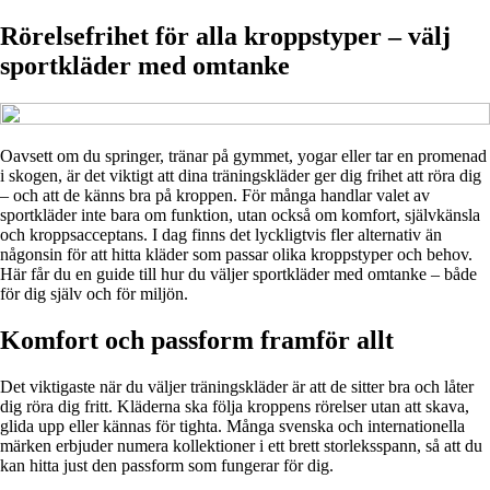
Rörelsefrihet för alla kroppstyper – välj
sportkläder med omtanke
Oavsett om du springer, tränar på gymmet, yogar eller tar en promenad
i skogen, är det viktigt att dina träningskläder ger dig frihet att röra dig
– och att de känns bra på kroppen. För många handlar valet av
sportkläder inte bara om funktion, utan också om komfort, självkänsla
och kroppsacceptans. I dag finns det lyckligtvis fler alternativ än
någonsin för att hitta kläder som passar olika kroppstyper och behov.
Här får du en guide till hur du väljer sportkläder med omtanke – både
för dig själv och för miljön.
Komfort och passform framför allt
Det viktigaste när du väljer träningskläder är att de sitter bra och låter
dig röra dig fritt. Kläderna ska följa kroppens rörelser utan att skava,
glida upp eller kännas för tighta. Många svenska och internationella
märken erbjuder numera kollektioner i ett brett storleksspann, så att du
kan hitta just den passform som fungerar för dig.