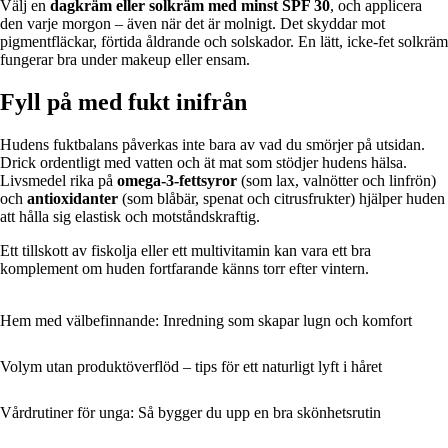
Välj en
dagkräm eller solkräm med minst SPF 30
, och applicera
den varje morgon – även när det är molnigt. Det skyddar mot
pigmentfläckar, förtida åldrande och solskador. En lätt, icke-fet solkräm
fungerar bra under makeup eller ensam.
Fyll på med fukt inifrån
Hudens fuktbalans påverkas inte bara av vad du smörjer på utsidan.
Drick ordentligt med vatten och ät mat som stödjer hudens hälsa.
Livsmedel rika på
omega-3-fettsyror
(som lax, valnötter och linfrön)
och
antioxidanter
(som blåbär, spenat och citrusfrukter) hjälper huden
att hålla sig elastisk och motståndskraftig.
Ett tillskott av fiskolja eller ett multivitamin kan vara ett bra
komplement om huden fortfarande känns torr efter vintern.
Hem med välbefinnande: Inredning som skapar lugn och komfort
Volym utan produktöverflöd – tips för ett naturligt lyft i håret
Vårdrutiner för unga: Så bygger du upp en bra skönhetsrutin