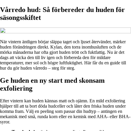
Vårredo hud: Så förbereder du huden för
säsongsskiftet
När vintern äntligen börjar släppa taget och ljuset återvänder, märker
huden förändringen direkt. Kylan, den torra inomhusluften och de
mörka månaderna har ofta gjort huden trött och fuktfattig. Nu är det
dags att väcka den till liv igen och förbereda den för mildare
temperaturer, mer sol och högre luftfuktighet. Här får du en guide till
hur du gör huden vårredo – steg för steg.
Ge huden en ny start med skonsam
exfoliering
Efter vintern kan huden kännas matt och ojämn. En mild exfoliering
hjälper till att ta bort döda hudceller och låter den friska huden under
komma fram. Välj en peeling som passar din hudtyp – antingen en
mekanisk med små, runda korn eller en kemisk med AHA- eller BHA-
syror.