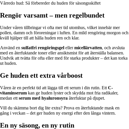
Vårredo hud: Så förbereder du huden för säsongsskiftet
Rengör varsamt – men regelbundet
Under våren tillbringar vi ofta mer tid utomhus, vilket innebär mer
pollen, damm och föroreningar i luften. En mild rengöring morgon och
kväll hjälper till att hålla huden ren och klar.
Använd en
sulfatfri rengöringsgel
eller
micellärvatten
, och avsluta
med en återfuktande toner eller ansiktsmist för att återställa balansen.
Undvik att tvätta för ofta eller med för starka produkter – det kan torka
ut huden.
Ge huden ett extra vårboost
Våren är en perfekt tid att lägga till ett serum i din rutin. Ett
C-
vitaminserum
kan ge huden lyster och skydda mot fria radikaler,
medan ett
serum med hyaluronsyra
återfuktar på djupet.
Vill du skämma bort dig lite extra? Prova en återfuktande mask en
gång i veckan – det ger huden ny energi efter den långa vintern.
En ny säsong, en ny rutin