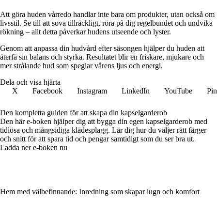
Att göra huden vårredo handlar inte bara om produkter, utan också om
livsstil. Se till att sova tillräckligt, röra på dig regelbundet och undvika
rökning – allt detta påverkar hudens utseende och lyster.
Genom att anpassa din hudvård efter säsongen hjälper du huden att
återfå sin balans och styrka. Resultatet blir en friskare, mjukare och
mer strålande hud som speglar vårens ljus och energi.
Dela och visa hjärta
X
Facebook
Instagram
LinkedIn
YouTube
Pin
Den kompletta guiden för att skapa din kapselgarderob
Den här e-boken hjälper dig att bygga din egen kapselgarderob med
tidlösa och mångsidiga klädesplagg. Lär dig hur du väljer rätt färger
och snitt för att spara tid och pengar samtidigt som du ser bra ut.
Ladda ner e-boken nu
Hem med välbefinnande: Inredning som skapar lugn och komfort