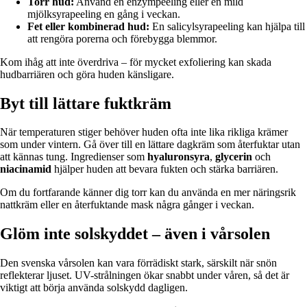
Torr hud:
Använd en enzympeeling eller en mild
mjölksyrapeeling en gång i veckan.
Fet eller kombinerad hud:
En salicylsyrapeeling kan hjälpa till
att rengöra porerna och förebygga blemmor.
Kom ihåg att inte överdriva – för mycket exfoliering kan skada
hudbarriären och göra huden känsligare.
Byt till lättare fuktkräm
När temperaturen stiger behöver huden ofta inte lika rikliga krämer
som under vintern. Gå över till en lättare dagkräm som återfuktar utan
att kännas tung. Ingredienser som
hyaluronsyra
,
glycerin
och
niacinamid
hjälper huden att bevara fukten och stärka barriären.
Om du fortfarande känner dig torr kan du använda en mer näringsrik
nattkräm eller en återfuktande mask några gånger i veckan.
Glöm inte solskyddet – även i vårsolen
Den svenska vårsolen kan vara förrädiskt stark, särskilt när snön
reflekterar ljuset. UV-strålningen ökar snabbt under våren, så det är
viktigt att börja använda solskydd dagligen.