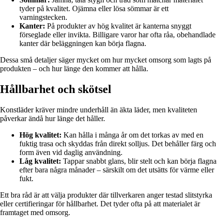
tyder på kvalitet. Ojämna eller lösa sömmar är ett
varningstecken.
Kanter:
På produkter av hög kvalitet är kanterna snyggt
förseglade eller invikta. Billigare varor har ofta råa, obehandlade
kanter där beläggningen kan börja flagna.
Dessa små detaljer säger mycket om hur mycket omsorg som lagts på
produkten – och hur länge den kommer att hålla.
Hållbarhet och skötsel
Konstläder kräver mindre underhåll än äkta läder, men kvaliteten
påverkar ändå hur länge det håller.
Hög kvalitet:
Kan hålla i många år om det torkas av med en
fuktig trasa och skyddas från direkt solljus. Det behåller färg och
form även vid daglig användning.
Låg kvalitet:
Tappar snabbt glans, blir stelt och kan börja flagna
efter bara några månader – särskilt om det utsätts för värme eller
fukt.
Ett bra råd är att välja produkter där tillverkaren anger testad slitstyrka
eller certifieringar för hållbarhet. Det tyder ofta på att materialet är
framtaget med omsorg.