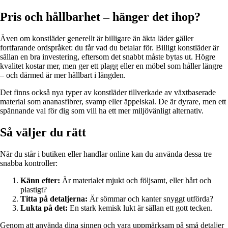
Pris och hållbarhet – hänger det ihop?
Även om konstläder generellt är billigare än äkta läder gäller
fortfarande ordspråket: du får vad du betalar för. Billigt konstläder är
sällan en bra investering, eftersom det snabbt måste bytas ut. Högre
kvalitet kostar mer, men ger ett plagg eller en möbel som håller längre
– och därmed är mer hållbart i längden.
Det finns också nya typer av konstläder tillverkade av växtbaserade
material som ananasfibrer, svamp eller äppelskal. De är dyrare, men ett
spännande val för dig som vill ha ett mer miljövänligt alternativ.
Så väljer du rätt
När du står i butiken eller handlar online kan du använda dessa tre
snabba kontroller:
Känn efter:
Är materialet mjukt och följsamt, eller hårt och
plastigt?
Titta på detaljerna:
Är sömmar och kanter snyggt utförda?
Lukta på det:
En stark kemisk lukt är sällan ett gott tecken.
Genom att använda dina sinnen och vara uppmärksam på små detaljer