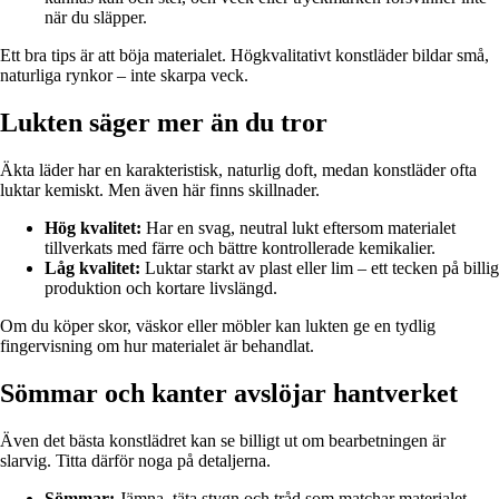
när du släpper.
Ett bra tips är att böja materialet. Högkvalitativt konstläder bildar små,
naturliga rynkor – inte skarpa veck.
Lukten säger mer än du tror
Äkta läder har en karakteristisk, naturlig doft, medan konstläder ofta
luktar kemiskt. Men även här finns skillnader.
Hög kvalitet:
Har en svag, neutral lukt eftersom materialet
tillverkats med färre och bättre kontrollerade kemikalier.
Låg kvalitet:
Luktar starkt av plast eller lim – ett tecken på billig
produktion och kortare livslängd.
Om du köper skor, väskor eller möbler kan lukten ge en tydlig
fingervisning om hur materialet är behandlat.
Sömmar och kanter avslöjar hantverket
Även det bästa konstlädret kan se billigt ut om bearbetningen är
slarvig. Titta därför noga på detaljerna.
Sömmar:
Jämna, täta stygn och tråd som matchar materialet