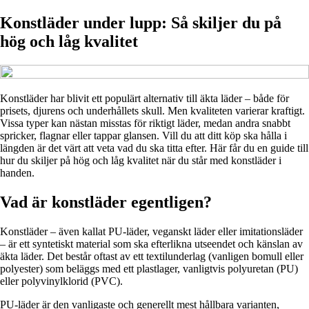
Konstläder under lupp: Så skiljer du på
hög och låg kvalitet
Konstläder har blivit ett populärt alternativ till äkta läder – både för
prisets, djurens och underhållets skull. Men kvaliteten varierar kraftigt.
Vissa typer kan nästan misstas för riktigt läder, medan andra snabbt
spricker, flagnar eller tappar glansen. Vill du att ditt köp ska hålla i
längden är det värt att veta vad du ska titta efter. Här får du en guide till
hur du skiljer på hög och låg kvalitet när du står med konstläder i
handen.
Vad är konstläder egentligen?
Konstläder – även kallat PU-läder, veganskt läder eller imitationsläder
– är ett syntetiskt material som ska efterlikna utseendet och känslan av
äkta läder. Det består oftast av ett textilunderlag (vanligen bomull eller
polyester) som beläggs med ett plastlager, vanligtvis polyuretan (PU)
eller polyvinylklorid (PVC).
PU-läder är den vanligaste och generellt mest hållbara varianten,