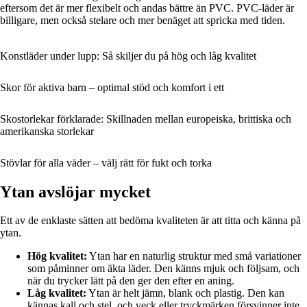
eftersom det är mer flexibelt och andas bättre än PVC. PVC-läder är
billigare, men också stelare och mer benäget att spricka med tiden.
Konstläder under lupp: Så skiljer du på hög och låg kvalitet
Skor för aktiva barn – optimal stöd och komfort i ett
Skostorlekar förklarade: Skillnaden mellan europeiska, brittiska och
amerikanska storlekar
Stövlar för alla väder – välj rätt för fukt och torka
Ytan avslöjar mycket
Ett av de enklaste sätten att bedöma kvaliteten är att titta och känna på
ytan.
Hög kvalitet:
Ytan har en naturlig struktur med små variationer
som påminner om äkta läder. Den känns mjuk och följsam, och
när du trycker lätt på den ger den efter en aning.
Låg kvalitet:
Ytan är helt jämn, blank och plastig. Den kan
kännas kall och stel, och veck eller tryckmärken försvinner inte