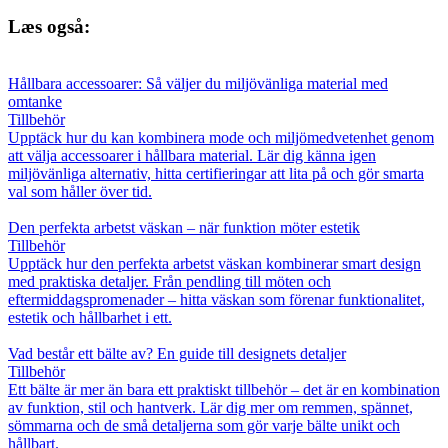
Læs også:
Hållbara accessoarer: Så väljer du miljövänliga material med
omtanke
Tillbehör
Upptäck hur du kan kombinera mode och miljömedvetenhet genom
att välja accessoarer i hållbara material. Lär dig känna igen
miljövänliga alternativ, hitta certifieringar att lita på och gör smarta
val som håller över tid.
Den perfekta arbetst väskan – när funktion möter estetik
Tillbehör
Upptäck hur den perfekta arbetst väskan kombinerar smart design
med praktiska detaljer. Från pendling till möten och
eftermiddagspromenader – hitta väskan som förenar funktionalitet,
estetik och hållbarhet i ett.
Vad består ett bälte av? En guide till designets detaljer
Tillbehör
Ett bälte är mer än bara ett praktiskt tillbehör – det är en kombination
av funktion, stil och hantverk. Lär dig mer om remmen, spännet,
sömmarna och de små detaljerna som gör varje bälte unikt och
hållbart.