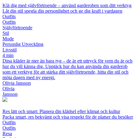
Klä dig med självförtroende – använd garderoben som ditt verktyg
Låt din stil spegla din personlighet och ge dig kraft i vardagen
Outfits
Outfits
Självförtroende
Stil
Mode
Personlig Utveckling
Livsstil
4 min
Dina kläder är mer än bara tyg – de är ett uttryck för vem du är och
hur du vill känna dig. Upptäck hur du kan använda din garderob
som ett verktyg för att stärka ditt självförtroende, hitta din stil och
möta dagen med ny energi.
Olivia Jansson
Olivia
Jansson
Res lätt och smart: Planera din klädsel efter klimat och kultur
Packa smart, res bekvämt och visa respekt för de platser du besöker
Outfits
Outfits
Resa