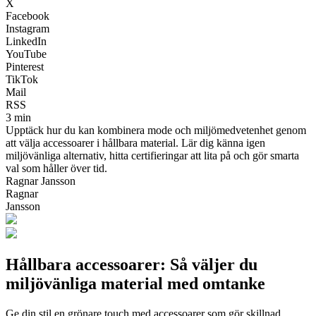
X
Facebook
Instagram
LinkedIn
YouTube
Pinterest
TikTok
Mail
RSS
3 min
Upptäck hur du kan kombinera mode och miljömedvetenhet genom
att välja accessoarer i hållbara material. Lär dig känna igen
miljövänliga alternativ, hitta certifieringar att lita på och gör smarta
val som håller över tid.
Ragnar Jansson
Ragnar
Jansson
Hållbara accessoarer: Så väljer du
miljövänliga material med omtanke
Ge din stil en grönare touch med accessoarer som gör skillnad