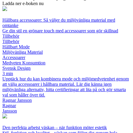
Ladda ner e-boken nu
Hållbara accessoarer: Så väljer du miljövänliga material med
omtanke
Ge din stil en grönare touch med accessoarer som gör skillnad
Tillbehör
Tillbehör
Hållbart Mode
Miljövänliga Material
Accessoarer
Medveten Konsumtion
Svensk Design
3 min
Upptäck hur du kan kombinera mode och miljömedvetenhet genom
att välja accessoarer i hållbara material. Lär dig känna igen
miljövänliga alternativ, hitta certifieringar att lita på och gör smarta
val som håller över tid.
Ragnar Jansson
Ragnar
Jansson
Den perfekta arbetst väskan – när funktion möter estetik
Stil, funktion och kvalitet – väskan som följer dig genom hela