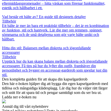
eftermiddagspromenader – hitta väskan som förenar funktionalitet,
estetik och hållbarhet i ett.
Vad består ett bälte av? En guide till designets detaljer
Tillbehör
Ett bälte är mer än bara ett praktiskt tillbehör – det är en kombination
av funktion, stil och hantverk. Lär dig mer om remmen, spännet,
sömmarna och de små detaljerna som gör varje bälte unikt och
hållbart.
Hitta din stil: Balansen mellan diskreta och iögonfallande
accessoarer
Tillbehör
Upptäck hur du kan skapa balans mellan diskreta och iögonfallande
accessoarer. Få tips på hur du lyfter din outfit, framhäver din
personlighet och bygger en accessoar-garderob som speglar just din
stil.
Den kompletta guiden för att skapa din kapselgarderob
Den här e-boken hjälper dig att bygga din egen kapselgarderob med
tidlösa och mångsidiga klädesplagg. Lär dig hur du väljer rätt färger
och snitt för att spara tid och pengar samtidigt som du ser bra ut.
Ladda ner e-boken nu
Anmäl dig till vårt nyhetsbrev
Trött på tråkiga nyhetsbrev? Detta är annorlunda.