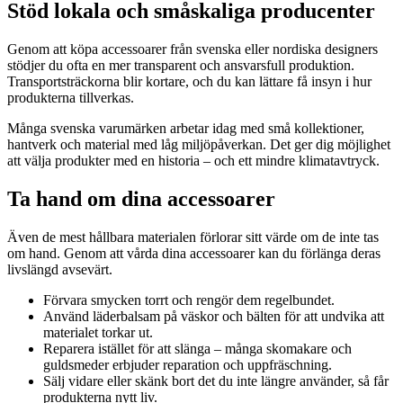
Stöd lokala och småskaliga producenter
Genom att köpa accessoarer från svenska eller nordiska designers
stödjer du ofta en mer transparent och ansvarsfull produktion.
Transportsträckorna blir kortare, och du kan lättare få insyn i hur
produkterna tillverkas.
Många svenska varumärken arbetar idag med små kollektioner,
hantverk och material med låg miljöpåverkan. Det ger dig möjlighet
att välja produkter med en historia – och ett mindre klimatavtryck.
Ta hand om dina accessoarer
Även de mest hållbara materialen förlorar sitt värde om de inte tas
om hand. Genom att vårda dina accessoarer kan du förlänga deras
livslängd avsevärt.
Förvara smycken torrt och rengör dem regelbundet.
Använd läderbalsam på väskor och bälten för att undvika att
materialet torkar ut.
Reparera istället för att slänga – många skomakare och
guldsmeder erbjuder reparation och uppfräschning.
Sälj vidare eller skänk bort det du inte längre använder, så får
produkterna nytt liv.