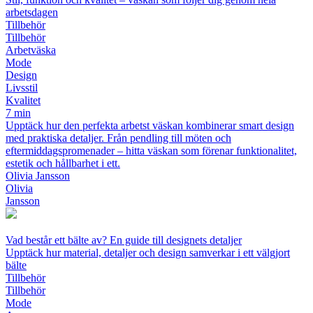
arbetsdagen
Tillbehör
Tillbehör
Arbetväska
Mode
Design
Livsstil
Kvalitet
7 min
Upptäck hur den perfekta arbetst väskan kombinerar smart design
med praktiska detaljer. Från pendling till möten och
eftermiddagspromenader – hitta väskan som förenar funktionalitet,
estetik och hållbarhet i ett.
Olivia Jansson
Olivia
Jansson
Vad består ett bälte av? En guide till designets detaljer
Upptäck hur material, detaljer och design samverkar i ett välgjort
bälte
Tillbehör
Tillbehör
Mode