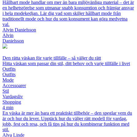
Hållbart mode handlar om mer än bara miljövänliga material – det är
en helhetsrörelse som utmanar snabb konsumtion och främjar ansvar
i hela modekedjan. Lär dig vad som skiljer hållbart mode från
traditionellt mode och hur du som konsument kan göra medvetna
val.
Alvin Danielsson
Alvin
Danielsson
Den rätta väskan för varje tillfälle – så väljer du rätt
Hitta väskan som passar din stil, ditt behov och varje tillfälle i livet
Outfits
Outfits
Mode
Accessoarer
Stil
Vardagsliv
Shopping
4 min
En väska är mer än bara ett praktiskt tillbehör – den speglar vem du
är och hur du lever. Upptäck hur du väljer rätt modell för vardag,
jobb, fest och resa, och få tips på hur du kombinerar funktion med
stil.
Alva Linde