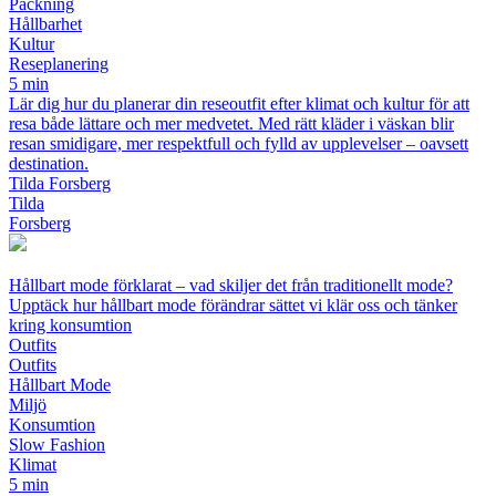
Packning
Hållbarhet
Kultur
Reseplanering
5 min
Lär dig hur du planerar din reseoutfit efter klimat och kultur för att
resa både lättare och mer medvetet. Med rätt kläder i väskan blir
resan smidigare, mer respektfull och fylld av upplevelser – oavsett
destination.
Tilda Forsberg
Tilda
Forsberg
Hållbart mode förklarat – vad skiljer det från traditionellt mode?
Upptäck hur hållbart mode förändrar sättet vi klär oss och tänker
kring konsumtion
Outfits
Outfits
Hållbart Mode
Miljö
Konsumtion
Slow Fashion
Klimat
5 min