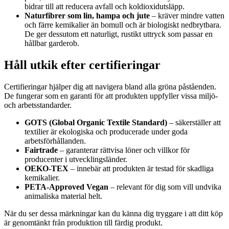
bidrar till att reducera avfall och koldioxidutsläpp.
Naturfibrer som lin, hampa och jute
– kräver mindre vatten
och färre kemikalier än bomull och är biologiskt nedbrytbara.
De ger dessutom ett naturligt, rustikt uttryck som passar en
hållbar garderob.
Håll utkik efter certifieringar
Certifieringar hjälper dig att navigera bland alla gröna påståenden.
De fungerar som en garanti för att produkten uppfyller vissa miljö-
och arbetsstandarder.
GOTS (Global Organic Textile Standard)
– säkerställer att
textilier är ekologiska och producerade under goda
arbetsförhållanden.
Fairtrade
– garanterar rättvisa löner och villkor för
producenter i utvecklingsländer.
OEKO-TEX
– innebär att produkten är testad för skadliga
kemikalier.
PETA-Approved Vegan
– relevant för dig som vill undvika
animaliska material helt.
När du ser dessa märkningar kan du känna dig tryggare i att ditt köp
är genomtänkt från produktion till färdig produkt.