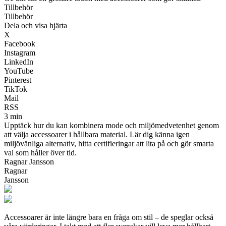
Tillbehör
Tillbehör
Dela och visa hjärta
X
Facebook
Instagram
LinkedIn
YouTube
Pinterest
TikTok
Mail
RSS
3 min
Upptäck hur du kan kombinera mode och miljömedvetenhet genom
att välja accessoarer i hållbara material. Lär dig känna igen
miljövänliga alternativ, hitta certifieringar att lita på och gör smarta
val som håller över tid.
Ragnar Jansson
Ragnar
Jansson
Accessoarer är inte längre bara en fråga om stil – de speglar också