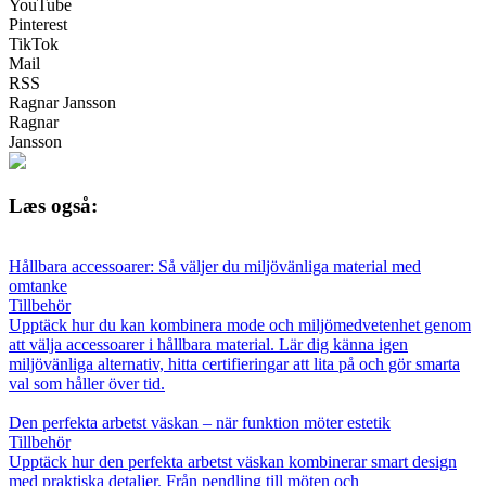
YouTube
Pinterest
TikTok
Mail
RSS
Ragnar Jansson
Ragnar
Jansson
Læs også:
Hållbara accessoarer: Så väljer du miljövänliga material med
omtanke
Tillbehör
Upptäck hur du kan kombinera mode och miljömedvetenhet genom
att välja accessoarer i hållbara material. Lär dig känna igen
miljövänliga alternativ, hitta certifieringar att lita på och gör smarta
val som håller över tid.
Den perfekta arbetst väskan – när funktion möter estetik
Tillbehör
Upptäck hur den perfekta arbetst väskan kombinerar smart design
med praktiska detaljer. Från pendling till möten och