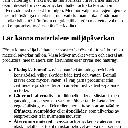
våra värderingar. I takt med att fler svenskar vill leva mer hållbart
ökar intresset för väskor, smycken, bälten och klockor som är
tillverkade med respekt för miljön. Men hur väljer man egentligen de
mest miljövänliga materialen, och vad ska man tänka på när man
handlar hållbart? Här får du en guide till att göra medvetna val utan
att kompromissa med estetik eller kvalitet.
Lär känna materialens miljöpåverkan
För att kunna välja hållbara accessoarer behöver du förstå hur olika
material påverkar miljön. Vissa kräver mycket vatten och energi att
producera, medan andra kan återvinnas eller brytas ned naturligt.
Ekologisk bomull
– odlas utan bekämpningsmedel och
konstgödsel, vilket skyddar både jord och vatten. Bomull
kräver dock mycket vatten, så välj gärna produkter från
certifierade producenter som arbetar med vattenbesparande
metoder.
Läder och alternativ
– traditionellt läder är slitstarkt, men
garvningsprocessen kan vara miljöbelastande. Leta efter
vegetabiliskt garvat läder eller alternativ som
ananasläder
(Piñatex)
,
svampläder
eller
äppelläder
, som tillverkas av
restprodukter från livsmedelsindustrin.
Återvunna material
– väskor och smycken av återvunnen
plast, metall eller textil minskar behovet av nya resurser och