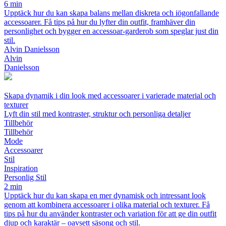
6 min
Upptäck hur du kan skapa balans mellan diskreta och iögonfallande
accessoarer. Få tips på hur du lyfter din outfit, framhäver din
personlighet och bygger en accessoar-garderob som speglar just din
stil.
Alvin Danielsson
Alvin
Danielsson
Skapa dynamik i din look med accessoarer i varierade material och
texturer
Lyft din stil med kontraster, struktur och personliga detaljer
Tillbehör
Tillbehör
Mode
Accessoarer
Stil
Inspiration
Personlig Stil
2 min
Upptäck hur du kan skapa en mer dynamisk och intressant look
genom att kombinera accessoarer i olika material och texturer. Få
tips på hur du använder kontraster och variation för att ge din outfit
djup och karaktär – oavsett säsong och stil.