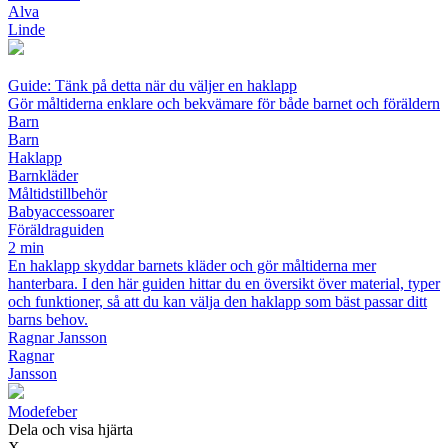
Alva
Linde
Guide: Tänk på detta när du väljer en haklapp
Gör måltiderna enklare och bekvämare för både barnet och föräldern
Barn
Barn
Haklapp
Barnkläder
Måltidstillbehör
Babyaccessoarer
Föräldraguiden
2 min
En haklapp skyddar barnets kläder och gör måltiderna mer
hanterbara. I den här guiden hittar du en översikt över material, typer
och funktioner, så att du kan välja den haklapp som bäst passar ditt
barns behov.
Ragnar Jansson
Ragnar
Jansson
Modefeber
Dela och visa hjärta
X