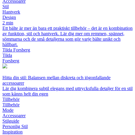
Accessoarer
Stil
Hantverk
Design
2 min
Ett bälte är mer än bara ett praktiskt tillbehör – det är en kombination
av funktion, stil och hantverk. Lär dig mer om remmen, spännet,
sömmarna och de små detaljerna som gör varje bälte unikt och
hållbart.
Tilda Forsberg
Tilda
Forsberg
Hitta din stil: Balansen mellan diskreta och iögonfallande
accessoarer
Lär dig kombinera subtil elegans med uttrycksfulla detaljer för en stil
som känns helt din egen
Tillbehör
Tillbehör
Mode
Accessoarer
Stilguide
Personlig Stil
Inspiration