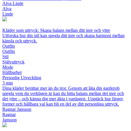
Alva Linde
Alva
Linde
Kläder som uttryck: Skapa balans mellan ditt inre och yttre
Utforska hur din stil kan spegla ditt inre och skapa harmoni mellan
känsla och uttryck.
Outfits
Outfits
Stil
Självuttryck
Mode
Hållbarhet
Personlig Utveckling
3 min
Dina kläder berättar mer än du tror. Genom att låta din garderob
spegla vem du verkligen är kan du hitta balans mellan det inre och
det yttre – och känna dig mer äkta i vardagen. Upptäck hur färger,
former och hållbara val kan bli en del av ditt personliga uttryck.
Ragnar Jansson
Ragnar
Jansson