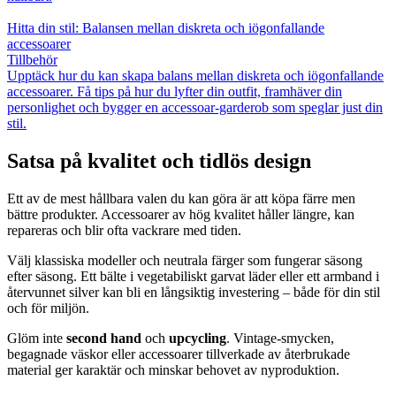
Hitta din stil: Balansen mellan diskreta och iögonfallande
accessoarer
Tillbehör
Upptäck hur du kan skapa balans mellan diskreta och iögonfallande
accessoarer. Få tips på hur du lyfter din outfit, framhäver din
personlighet och bygger en accessoar-garderob som speglar just din
stil.
Satsa på kvalitet och tidlös design
Ett av de mest hållbara valen du kan göra är att köpa färre men
bättre produkter. Accessoarer av hög kvalitet håller längre, kan
repareras och blir ofta vackrare med tiden.
Välj klassiska modeller och neutrala färger som fungerar säsong
efter säsong. Ett bälte i vegetabiliskt garvat läder eller ett armband i
återvunnet silver kan bli en långsiktig investering – både för din stil
och för miljön.
Glöm inte
second hand
och
upcycling
. Vintage-smycken,
begagnade väskor eller accessoarer tillverkade av återbrukade
material ger karaktär och minskar behovet av nyproduktion.