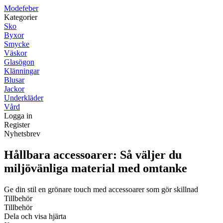
Modefeber
Kategorier
Sko
Byxor
Smycke
Väskor
Glasögon
Klänningar
Blusar
Jackor
Underkläder
Vård
Logga in
Register
Nyhetsbrev
Hållbara accessoarer: Så väljer du
miljövänliga material med omtanke
Ge din stil en grönare touch med accessoarer som gör skillnad
Tillbehör
Tillbehör
Dela och visa hjärta